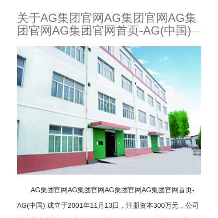
关于AG集团官网AG集团官网AG集
团官网AG集团官网首页-AG(中国)
AG集团官网AG集团官网AG集团官网AG集团官网首页-
AG(中国) 成立于2001年11月13日，注册资本300万元，公司