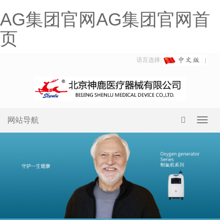
AG集团官网AG集团官网首
页
语言选择:
网站导航
Toggl
navig