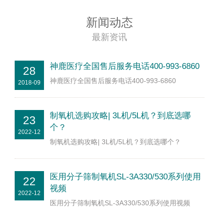
新闻动态
最新资讯
神鹿医疗全国售后服务电话400-993-6860
28
神鹿医疗全国售后服务电话400-993-6860
2018-09
制氧机选购攻略| 3L机/5L机？到底选哪
23
个？
2022-12
制氧机选购攻略| 3L机/5L机？到底选哪个？
医用分子筛制氧机SL-3A330/530系列使用
22
视频
2022-12
医用分子筛制氧机SL-3A330/530系列使用视频