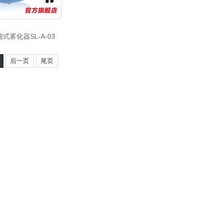
式雾化器SL-A-03
后一页
尾页