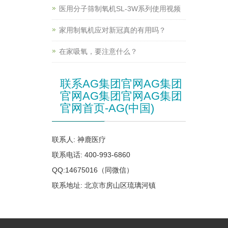
医用分子筛制氧机SL-3W系列使用视频
家用制氧机应对新冠真的有用吗？
在家吸氧，要注意什么？
联系AG集团官网AG集团
官网AG集团官网AG集团
官网首页-AG(中国)
联系人: 神鹿医疗
联系电话: 400-993-6860
QQ:14675016（同微信）
联系地址: 北京市房山区琉璃河镇