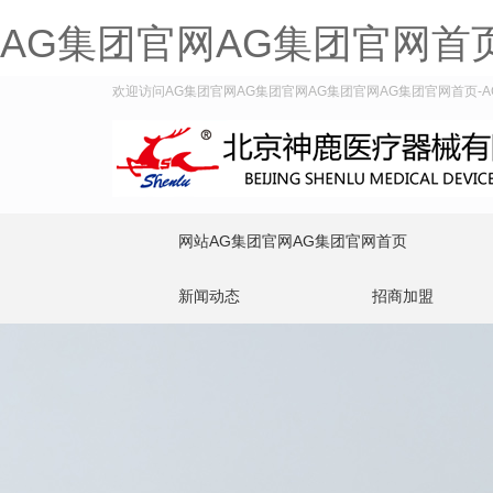
AG集团官网AG集团官网首
欢迎访问AG集团官网AG集团官网AG集团官网AG集团官网首页-AG(中
网站AG集团官网AG集团官网首页
新闻动态
招商加盟