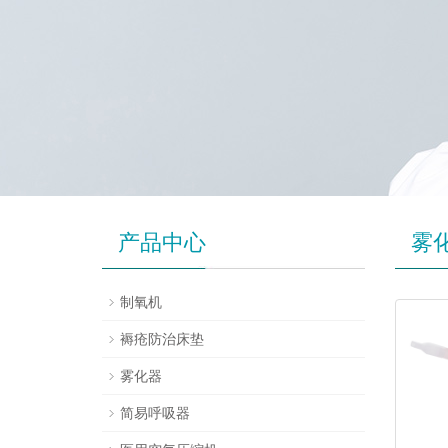
产品中心
雾
制氧机
褥疮防治床垫
雾化器
简易呼吸器