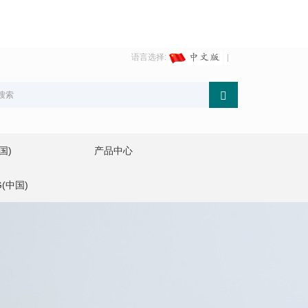
语言选择:
国)
产品中心
(中国)