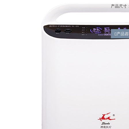
产品尺寸：4
产品咨