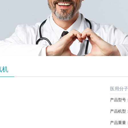
氧机
医用分子筛
产品型号：S
产品机型：
产品重量：1