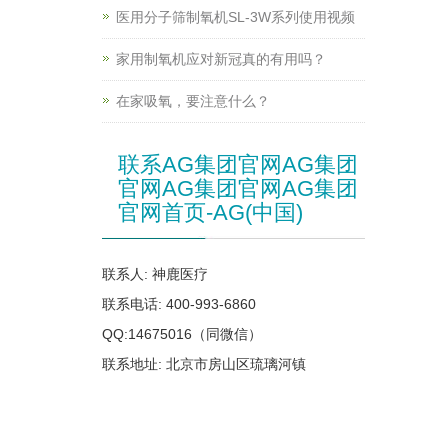
医用分子筛制氧机SL-3W系列使用视频
家用制氧机应对新冠真的有用吗？
在家吸氧，要注意什么？
联系AG集团官网AG集团
官网AG集团官网AG集团
官网首页-AG(中国)
联系人: 神鹿医疗
联系电话: 400-993-6860
QQ:14675016（同微信）
联系地址: 北京市房山区琉璃河镇